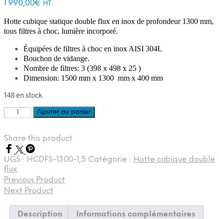
1 990,00
€
HT
Hotte cubique statique double flux en inox de profondeur 1300 mm,
tous filtres à choc, lumière incorporé.
Équipées de filtres à choc en inox AISI 304L
Bouchon de vidange.
Nombre de filtres: 3 (398 x 498 x 25 )
Dimension: 1500 mm x 1300 mm x 400 mm
148 en stock
quantité
Ajouter au panier
de
Hotte
Share this product
professionnelle
double
flux
UGS :
HCDFS-1300-1,5
Catégorie :
Hotte cubique double
1500mm
flux
Previous Product
Next Product
Description
Informations complémentaires