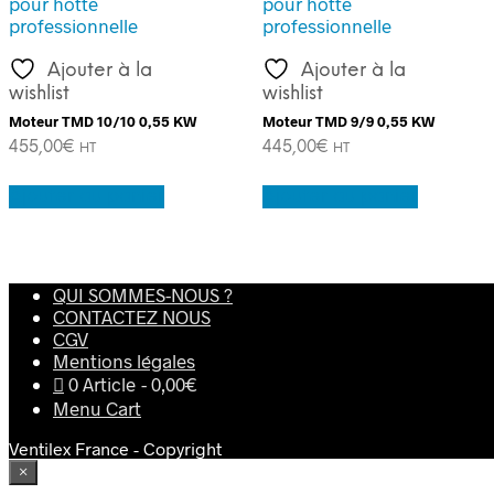
Ajouter à la
Ajouter à la
wishlist
wishlist
Moteur TMD 10/10 0,55 KW
Moteur TMD 9/9 0,55 KW
455,00
€
445,00
€
HT
HT
Ajouter au panier
Ajouter au panier
QUI SOMMES-NOUS ?
CONTACTEZ NOUS
CGV
Mentions légales
0 Article
0,00€
Menu Cart
Ventilex France - Copyright
×