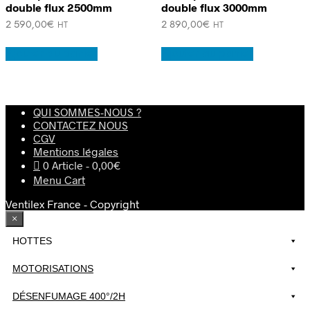
double flux 2500mm
double flux 3000mm
2 590,00
€
2 890,00
€
HT
HT
Ajouter au panier
Ajouter au panier
QUI SOMMES-NOUS ?
CONTACTEZ NOUS
CGV
Mentions légales
0 Article
0,00€
Menu Cart
Ventilex France - Copyright
×
HOTTES
MOTORISATIONS
DÉSENFUMAGE 400°/2H