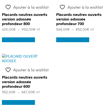
Ajouter à la wishlist
Ajouter à la wishlist
Placards neutres ouverts
Placards neutres ouverts
version adossée
version adossée
profondeur 800
profondeur 700
Plage
Plage
630,00
€
–
952,00
€
564,00
€
–
853,00
€
HT
HT
de
de
Ce
Ce
prix :
prix :
Choix des options
Choix des options
produit
produit
630,00€
564,00€
a
a
à
à
plusieurs
plusieurs
952,00€
853,00€
variations.
variations.
Les
Les
options
options
peuvent
peuvent
Ajouter à la wishlist
être
être
choisies
choisies
Placards neutres ouverts
sur
sur
version adossée
la
la
profondeur 600
page
page
Plage
552,00
€
–
847,00
€
HT
du
du
de
Ce
produit
produit
prix :
Choix des options
produit
552,00€
a