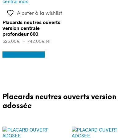
options
options
peuvent
peuvent
Ajouter à la wishlist
être
être
choisies
choisies
Placards neutres ouverts
sur
sur
version centrale
la
la
profondeur 600
page
page
Plage
525,00
€
–
742,00
€
HT
du
du
de
Ce
produit
produit
prix :
Choix des options
produit
525,00€
a
à
plusieurs
742,00€
variations.
Les
options
peuvent
être
Placards neutres ouverts version
choisies
adossée
sur
la
page
du
produit