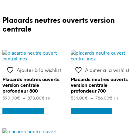
Placards neutres ouverts version
centrale
Ajouter à la wishlist
Ajouter à la wishlist
Placards neutres ouverts
Placards neutres ouverts
version centrale
version centrale
profondeur 800
profondeur 700
Plage
Plage
599,00
€
–
878,00
€
534,00
€
–
786,00
€
HT
HT
de
de
Ce
Ce
prix :
prix :
Choix des options
Choix des options
produit
produit
599,00€
534,00€
a
a
à
à
plusieurs
plusieurs
878,00€
786,00€
variations.
variations.
Les
Les