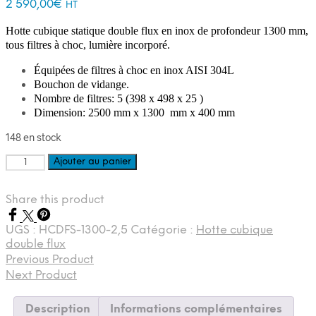
2 590,00
€
HT
Hotte cubique statique double flux en inox de profondeur 1300 mm,
tous filtres à choc, lumière incorporé.
Équipées de filtres à choc en inox AISI 304L
Bouchon de vidange.
Nombre de filtres: 5 (398 x 498 x 25 )
Dimension: 2500 mm x 1300 mm x 400 mm
148 en stock
quantité
Ajouter au panier
de
Hotte
Share this product
professionnelle
double
flux
UGS :
HCDFS-1300-2,5
Catégorie :
Hotte cubique
2500mm
double flux
Previous Product
Next Product
Description
Informations complémentaires