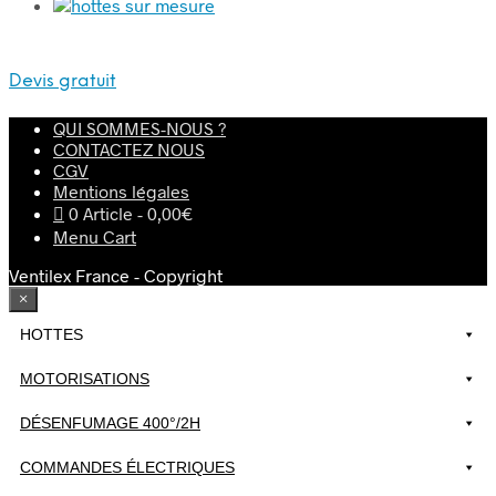
Devis gratuit
QUI SOMMES-NOUS ?
CONTACTEZ NOUS
CGV
Mentions légales
0 Article
0,00€
Menu Cart
Ventilex France - Copyright
×
HOTTES
MOTORISATIONS
DÉSENFUMAGE 400°/2H
COMMANDES ÉLECTRIQUES