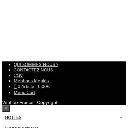
630,00
€
650,00
€
HT
HT
Ajouter au panier
Ajouter au panier
QUI SOMMES-NOUS ?
CONTACTEZ NOUS
CGV
Mentions légales
0 Article
0,00€
Menu Cart
Ventilex France - Copyright
×
HOTTES