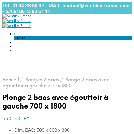
TEL: 01 84 23 80 82 - MAIL: contact@ventilex-france.com
- S.A.V: 06 13 63 67 44
0
Panier
Accueil
/
Plonges 2 bacs
/
Plonge 2 bacs avec
égouttoir à gauche 700 x 1800
Plonge 2 bacs avec égouttoir à
gauche 700 x 1800
650,00
€
HT
Dim. BAC: 500 x 500 x 300