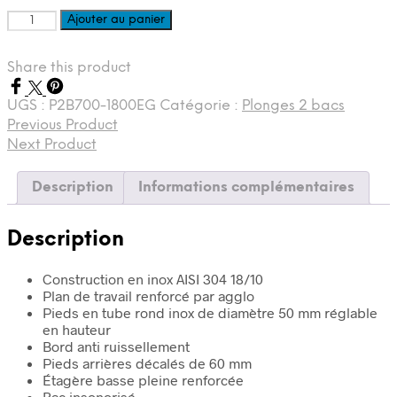
quantité
Ajouter au panier
de
Plonge
Share this product
2
bacs
avec
UGS :
P2B700-1800EG
Catégorie :
Plonges 2 bacs
égouttoir
Previous Product
à
Next Product
gauche
700
Description
Informations complémentaires
x
1800
Description
Construction en inox AISI 304 18/10
Plan de travail renforcé par agglo
Pieds en tube rond inox de diamètre 50 mm réglable
en hauteur
Bord anti ruissellement
Pieds arrières décalés de 60 mm
Étagère basse pleine renforcée
Bac insonorisé