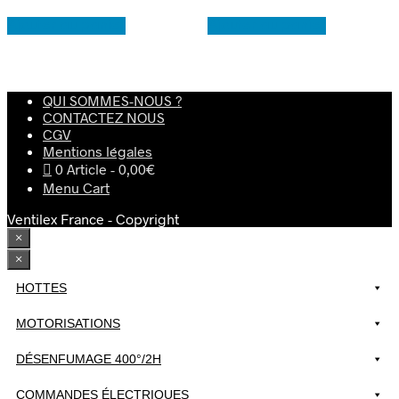
Ajouter au panier
Ajouter au panier
QUI SOMMES-NOUS ?
CONTACTEZ NOUS
CGV
Mentions légales
0 Article
0,00€
Menu Cart
Ventilex France - Copyright
×
×
HOTTES
MOTORISATIONS
DÉSENFUMAGE 400°/2H
COMMANDES ÉLECTRIQUES