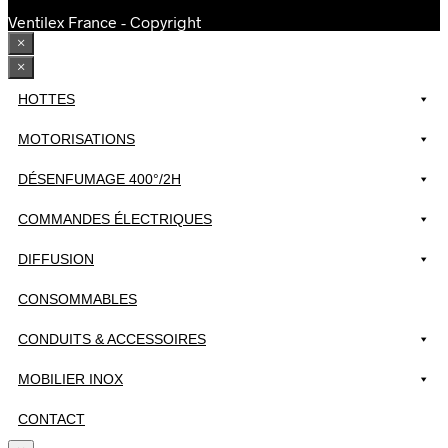
page
Ventilex France - Copyright
du
×
produit
×
HOTTES
MOTORISATIONS
DÉSENFUMAGE 400°/2H
COMMANDES ÉLECTRIQUES
DIFFUSION
CONSOMMABLES
CONDUITS & ACCESSOIRES
MOBILIER INOX
CONTACT