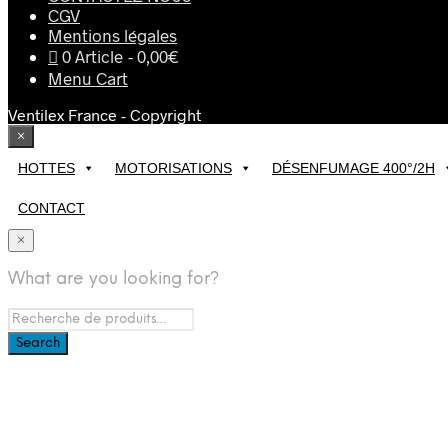
CGV
Mentions légales
0 Article
0,00€
Menu Cart
Ventilex France - Copyright
×
HOTTES
MOTORISATIONS
DÉSENFUMAGE 400°/2H
CONTACT
×
What are you looking for?