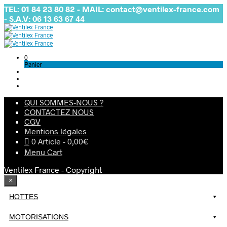
TEL: 01 84 23 80 82 - MAIL: contact@ventilex-france.com
- S.A.V: 06 13 63 67 44
0
Panier
QUI SOMMES-NOUS ?
CONTACTEZ NOUS
CGV
Mentions légales
0 Article
0,00€
Menu Cart
Ventilex France - Copyright
×
HOTTES
MOTORISATIONS