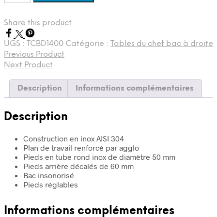
de
Tables
Share this product
du
chef
avec
UGS :
TCBD1400
Catégorie :
Tables du chef bac à droite
bac
Previous Product
à
Next Product
droite
1400
Description
Informations complémentaires
Description
Construction en inox AISI 304
Plan de travail renforcé par agglo
Pieds en tube rond inox de diamètre 50 mm
Pieds arrière décalés de 60 mm
Bac insonorisé
Pieds réglables
Informations complémentaires