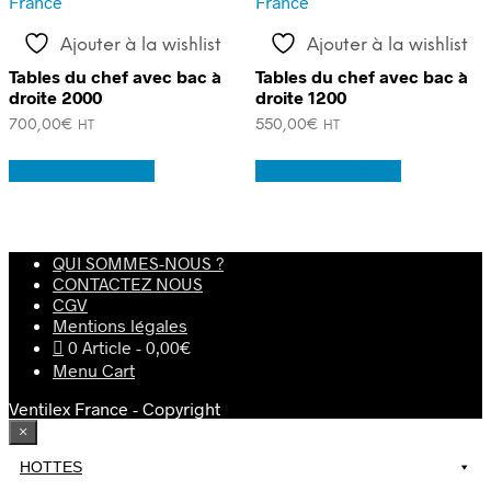
Ajouter à la wishlist
Ajouter à la wishlist
Tables du chef avec bac à
Tables du chef avec bac à
droite 2000
droite 1200
700,00
€
550,00
€
HT
HT
Ajouter au panier
Ajouter au panier
QUI SOMMES-NOUS ?
CONTACTEZ NOUS
CGV
Mentions légales
0 Article
0,00€
Menu Cart
Ventilex France - Copyright
×
HOTTES