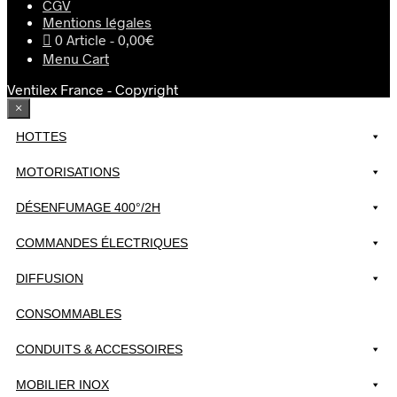
peuvent
peuvent
CGV
être
être
Mentions légales
choisies
choisies
0 Article
0,00€
sur
sur
Menu Cart
la
la
page
page
Ventilex France - Copyright
du
du
×
produit
produit
HOTTES
MOTORISATIONS
DÉSENFUMAGE 400°/2H
COMMANDES ÉLECTRIQUES
DIFFUSION
CONSOMMABLES
CONDUITS & ACCESSOIRES
MOBILIER INOX