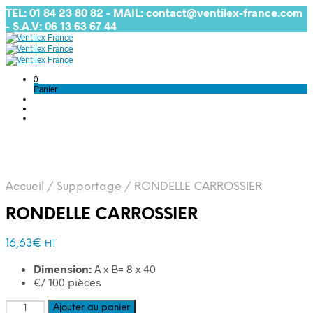
TEL: 01 84 23 80 82 - MAIL: contact@ventilex-france.com
- S.A.V: 06 13 63 67 44
0
Panier
Accueil
/
Supportage
/
RONDELLE CARROSSIER
RONDELLE CARROSSIER
16,63
€
HT
Dimension:
A x B= 8 x 40
€/ 100 pièces
quantité
Ajouter au panier