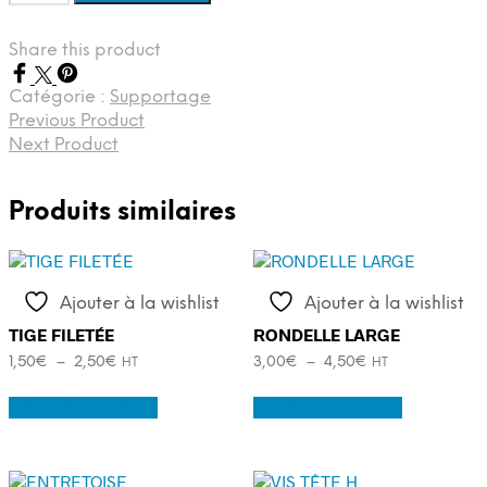
de
RONDELLE
Share this product
CARROSSIER
Catégorie :
Supportage
Previous Product
Next Product
Produits similaires
Ajouter à la wishlist
Ajouter à la wishlist
TIGE FILETÉE
RONDELLE LARGE
Plage
Plage
1,50
€
–
2,50
€
3,00
€
–
4,50
€
HT
HT
de
de
Ce
Ce
prix :
prix :
Choix des options
Choix des options
produit
produit
1,50€
3,00€
a
a
à
à
plusieurs
plusieurs
2,50€
4,50€
variations.
variations.