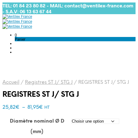
TEL: 01 84 23 80 82 - MAIL: contact@ventilex-france.com
- S.A.V: 06 13 63 67 44
0
Panier
Accueil
/
Registres ST J/ STG J
/
REGISTRES ST J/ STG J
REGISTRES ST J/ STG J
Plage
25,82
€
–
81,95
€
HT
de
prix :
Diamètre nominal Ø D
25,82€
(mm)
à
81,95€