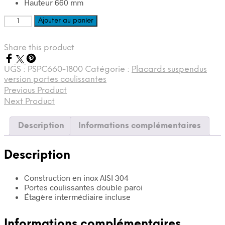
Hauteur 660 mm
quantité
Ajouter au panier
de
Placard
Share this product
suspendu
avec
portes
UGS :
PSPC660-1800
Catégorie :
Placards suspendus
coulissantes
version portes coulissantes
1800
Previous Product
x
Next Product
660
Description
Informations complémentaires
Description
Construction en inox AISI 304
Portes coulissantes double paroi
Étagère intermédiaire incluse
Informations complémentaires