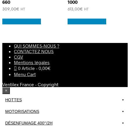
660
1000
309,00
€
613,00
€
HT
HT
Ajouter au panier
Ajouter au panier
QUI SOMMES-NOUS ?
CONTACTEZ NOUS
CGV
Mentions légales
0 Article
0,00€
Menu Cart
Ventilex France - Copyright
×
HOTTES
MOTORISATIONS
DÉSENFUMAGE 400°/2H