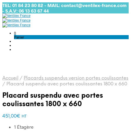
TEL: 01 84 23 80 82 - MAIL: contact@ventilex-france.com
- S.A.V: 06 13 63 67 44
0
Panier
Accueil
/
Placards suspendus version portes coulissantes
/
Placard suspendu avec portes coulissantes 1800 x 660
Placard suspendu avec portes
coulissantes 1800 x 660
451,00
€
HT
1 Étagère