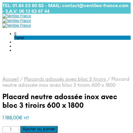
TEL: 01 84 23 80 82 - MAIL: contact@ventilex-france.com
- S.A.V: 06 13 63 67 44
0
Panier
Accueil
/
Placards adossés avec bloc 3 tiroirs
/
Placard
neutre adossée inox avec bloc 3 tiroirs 600 x 1800
Placard neutre adossée inox avec
bloc 3 tiroirs 600 x 1800
1 188,00
€
HT
quantité
Ajouter au panier