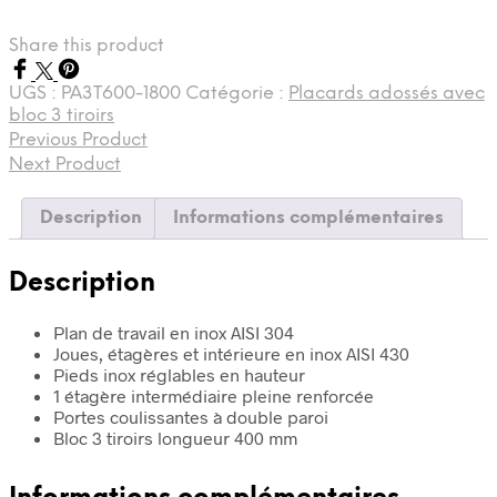
de
Placard
Share this product
neutre
adossée
inox
UGS :
PA3T600-1800
Catégorie :
Placards adossés avec
avec
bloc 3 tiroirs
bloc
Previous Product
3
Next Product
tiroirs
600
Description
Informations complémentaires
x
1800
Description
Plan de travail en inox AISI 304
Joues, étagères et intérieure en inox AISI 430
Pieds inox réglables en hauteur
1 étagère intermédiaire pleine renforcée
Portes coulissantes à double paroi
Bloc 3 tiroirs longueur 400 mm