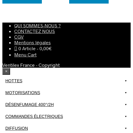
Ajouter au panier
Ajouter au panier
QUI SOMMES-NOUS ?
CONTACTEZ NOUS
CGV
Mentions légales
0 Article
0,00€
Menu Cart
Ventilex France - Copyright
×
HOTTES
MOTORISATIONS
DÉSENFUMAGE 400°/2H
COMMANDES ÉLECTRIQUES
DIFFUSION