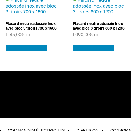
Placard neutre adossée inox
Placard neutre adossée inox
avec bloc 3 tiroirs 700 x 1600
avec bloc 3 tiroirs 800 x 1200
1 145,00
€
1 090,00
€
HT
HT
Ajouter au panier
Ajouter au panier
COMMANDES ÉLECTRIQUES
DIFFUSION
CONSOMM