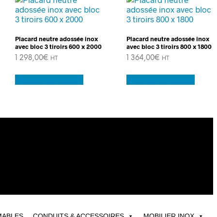
Placard neutre adossée inox
Placard neutre adossée inox
avec bloc 3 tiroirs 600 x 2000
avec bloc 3 tiroirs 800 x 1800
1 298,00
€
1 364,00
€
HT
HT
Ajouter au panier
Ajouter au panier
ABLES
CONDUITS & ACCESSOIRES
MOBILIER INOX