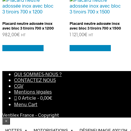
Placard neutre adossée inox
Placard neutre adossée inox
avec bloc 3 tiroirs 700 x 1200
avec bloc 3 tiroirs 700 x 1500
982,00
€
1 121,00
€
HT
HT
Ajouter au panier
Ajouter au panier
QUI SOMMES-NOUS ?
CONTACTEZ NOUS
CGV
Mentions légales
0 Article
0,00€
Menu Cart
Ventilex France - Copyright
×
HOTTES
MOTORISATIONS
DÉSENFUMAGE 400°/2H