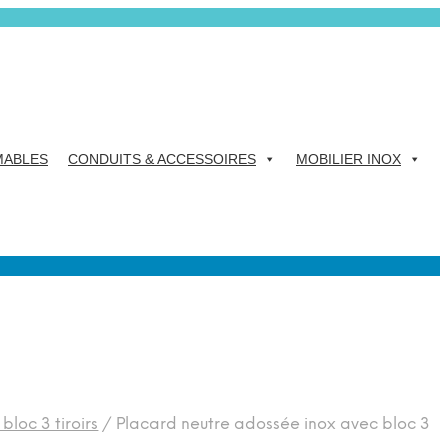
ABLES
CONDUITS & ACCESSOIRES
MOBILIER INOX
loc 3 tiroirs
/
Placard neutre adossée inox avec bloc 3