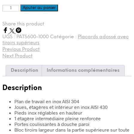
quantité
Ajouter au panier
de
Placard
Share this product
neutre
adossé
inox
UGS :
PATS600-1000
Catégorie :
Placards adossé avec
avec
tiroirs supérieurs
tiroirs
Previous Product
supérieur
Next Product
600
x
Description
Informations complémentaires
1000
Description
Plan de travail en inox AISI 304
Joues, étagères et intérieur en inox AISI 430
Pieds inox réglables en hauteur
1 étagère intermédiaire pleine renforcée
Portes coulissantes à douche paroi
Bloc tiroirs largeur dans la partie supérieure sur toute