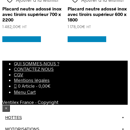
Ajouter à la wishlist
Ajouter à la wishlist
Placard neutre adossé inox
Placard neutre adossé inox
avec tiroirs supérieur 700 x
avec tiroirs supérieur 600 x
2200
1800
1 482,00
€
1 178,00
€
HT
HT
Ajouter au panier
Ajouter au panier
QUI SOMMES-NOUS ?
CONTACTEZ NOUS
CGV
Mentions légales
0 Article
0,00€
Menu Cart
Ventilex France - Copyright
×
HOTTES
MOTORISATIONS