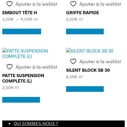
options
Ajouter à la wishlist
Ajouter à la wishlist
peuvent
être
EMBOUT TÊTE H
GRIFFE RAPIDE
choisies
Plage
6,00
€
–
9,00
€
2,00
€
HT
HT
sur
de
Ce
la
prix :
Choix des options
Ajouter au panier
produit
page
6,00€
a
du
à
plusieurs
9,00€
produit
variations.
Les
options
Ajouter à la wishlist
peuvent
Ajouter à la wishlist
être
SILENT BLOCK SB 30
choisies
PATTE SUSPENSION
8,39
€
HT
sur
COMPLÈTE (L)
la
2,00
€
Ajouter au panier
HT
page
du
Ajouter au panier
produit
QUI SOMMES-NOUS ?