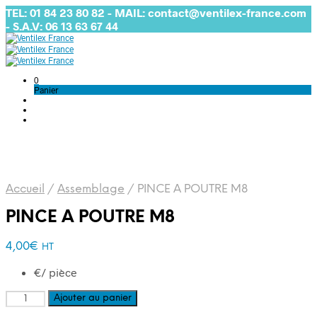
TEL: 01 84 23 80 82 - MAIL: contact@ventilex-france.com
- S.A.V: 06 13 63 67 44
0
Panier
Accueil
/
Assemblage
/
PINCE A POUTRE M8
PINCE A POUTRE M8
4,00
€
HT
€/ pièce
quantité
Ajouter au panier
de