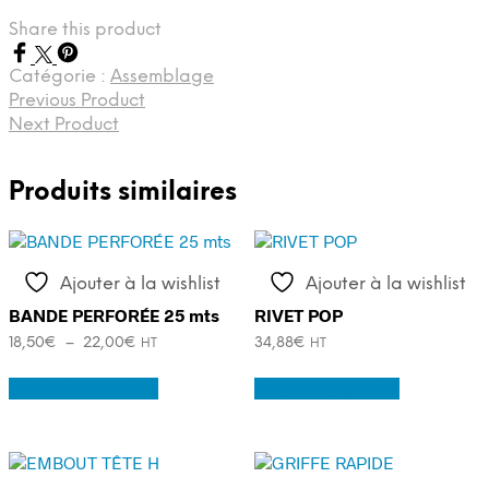
PINCE
Share this product
A
POUTRE
M8
Catégorie :
Assemblage
Previous Product
Next Product
Produits similaires
Ajouter à la wishlist
Ajouter à la wishlist
BANDE PERFORÉE 25 mts
RIVET POP
Plage
18,50
€
–
22,00
€
34,88
€
HT
HT
de
Ce
prix :
Choix des options
Ajouter au panier
produit
18,50€
a
à
plusieurs
22,00€
variations.
Les