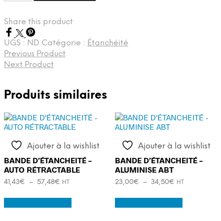
de
MASTIC
Share this product
UGS :
ND
Catégorie :
Étanchéité
Previous Product
Next Product
Produits similaires
Ajouter à la wishlist
Ajouter à la wishlist
BANDE D’ÉTANCHEITÉ –
BANDE D’ÉTANCHEITÉ –
AUTO RÉTRACTABLE
ALUMINISE ABT
Plage
Plage
41,43
€
–
57,48
€
23,00
€
–
34,50
€
HT
HT
de
de
Ce
Ce
prix :
prix :
Choix des options
Choix des options
produit
produit
41,43€
23,00€
a
a
à
à