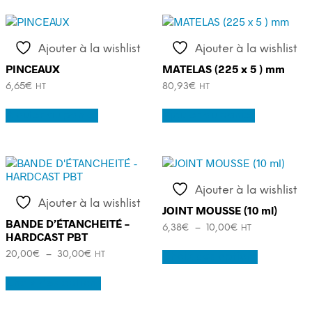
plusieurs
plusieurs
57,48€
34,50€
variations.
variations.
Les
Les
options
options
Ajouter à la wishlist
Ajouter à la wishlist
peuvent
peuvent
être
être
PINCEAUX
MATELAS (225 x 5 ) mm
choisies
choisies
6,65
€
80,93
€
HT
HT
sur
sur
la
la
Ajouter au panier
Ajouter au panier
page
page
du
du
produit
produit
Ajouter à la wishlist
Ajouter à la wishlist
JOINT MOUSSE (10 ml)
BANDE D’ÉTANCHEITÉ –
Plage
6,38
€
–
10,00
€
HT
HARDCAST PBT
de
Ce
prix :
Plage
20,00
€
–
30,00
€
Choix des options
HT
produit
6,38€
de
Ce
a
à
prix :
Choix des options
produit
plusieurs
10,00€
20,00€
a
variations.
à
plusieurs
Les