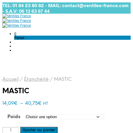
TEL: 01 84 23 80 82 - MAIL: contact@ventilex-france.com
- S.A.V: 06 13 63 67 44
0
Panier
Accueil
/
Étanchéité
/
MASTIC
MASTIC
Plage
14,09
€
–
40,75
€
HT
de
prix :
Poids
14,09€
à
quantité
Ajouter au panier
40,75€