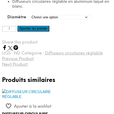
Diffuseurs circulaires réglable en aluminium laqué en
prix :
blanc.
100,40€
à
Diamètre
145,88€
quantité
Ajouter au panier
de
DIFFUSEURS
Share this product
CIRCULAIRE
RÉGLABLE
+
UGS :
ND
Catégorie :
Diffuseurs circulaires réglable
REGISTRE
Previous Product
INTÉGRÉ
Next Product
Produits similaires
Ajouter à la wishlist
DIFFUSEUR CIRCULAIRE