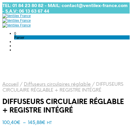
TEL: 01 84 23 80 82 - MAIL: contact@ventilex-france.com
- S.A.V: 06 13 63 67 44
0
Panier
Accueil
/
Diffuseurs circulaires réglable
/
DIFFUSEURS
CIRCULAIRE RÉGLABLE + REGISTRE INTÉGRÉ
DIFFUSEURS CIRCULAIRE RÉGLABLE
+ REGISTRE INTÉGRÉ
Plage
100,40
€
–
145,88
€
HT
de