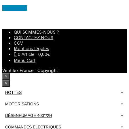
Lire la suite
QUI SOMMES-NOUS ?
CONTACTEZ NOUS
CGV
Mentions légales
0 Article
0,00€
Menu Cart
Ventilex France - Copyright
×
×
HOTTES
MOTORISATIONS
DÉSENFUMAGE 400°/2H
COMMANDES ÉLECTRIQUES