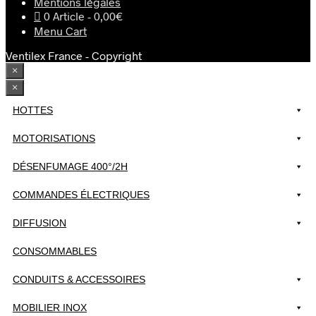
Mentions légales
produit
la
0 Article
0,00€
page
Menu Cart
du
produit
Ventilex France - Copyright
×
×
HOTTES
MOTORISATIONS
DÉSENFUMAGE 400°/2H
COMMANDES ÉLECTRIQUES
DIFFUSION
CONSOMMABLES
CONDUITS & ACCESSOIRES
MOBILIER INOX