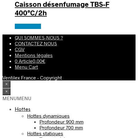
Caisson désenfumage TBS-F
400°C/2h
Lire la suite
QUI SOMMES-NOUS ?
CONTACTEZ NOUS
CGV
Mentions légales
0 Article
0,00€
Menu Cart
Ventilex France - Copyright
×
×
MENU
MENU
Hottes
Hottes dynamiques
Profondeur 900 mm
Profondeur 700 mm
Hottes statiques