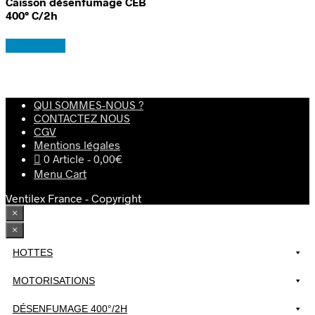
Caisson désenfumage CEB
400° C/2h
Lire la suite
QUI SOMMES-NOUS ?
CONTACTEZ NOUS
CGV
Mentions légales
0 Article
0,00€
Menu Cart
Ventilex France - Copyright
×
×
HOTTES
MOTORISATIONS
DÉSENFUMAGE 400°/2H